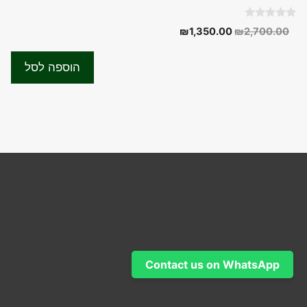
0
המחיר
המחיר
₪
1,350.00
₪
2,700.00
o
המקורי
הנוכחי
u
t
היה:
הוא:
o
הוספה לסל
f
₪1,350.00.
₪2,700.00.
5
Contact us on WhatsApp