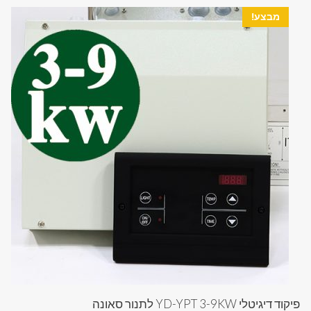
מבצע!
פיקוד דיגיטלי YD-YPT 3-9KW לתנור סאונה