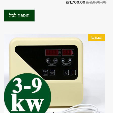
0
המחיר
המחיר
₪
1,700.00
₪
2,600.00
o
המקורי
הנוכחי
u
t
היה:
הוא:
o
הוספה לסל
f
₪1,700.00.
₪2,600.00.
5
מבצע!