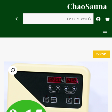
דלג
ChaoSauna
תוכן
חיפוש
Menu
מבצע!