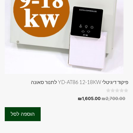
פיקוד דיגיטלי YD-AT86 12-18KW לתנור סאונה
0
המחיר
המחיר
₪
1,605.00
₪
2,700.00
o
המקורי
הנוכחי
u
t
היה:
הוא:
o
הוספה לסל
f
₪1,605.00.
₪2,700.00.
5