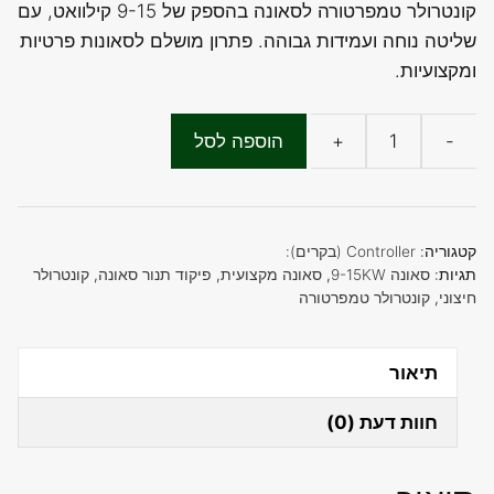
קונטרולר טמפרטורה לסאונה בהספק של 9-15 קילוואט, עם
היה:
הוא:
שליטה נוחה ועמידות גבוהה. פתרון מושלם לסאונות פרטיות
₪690.00.
₪890.00.
ומקצועיות.
-
+
הוספה לסל
כמות
של
9-
15
קטגוריה:
Controller (בקרים):
KW
תגיות:
סאונה 9-15KW
,
סאונה מקצועית
,
פיקוד תנור סאונה
,
קונטרולר
חיצוני
,
קונטרולר טמפרטורה
פיקוד
לתנור
סאונה
תיאור
(הלוח
חוות דעת (0)
מתאים
לתנורים
9