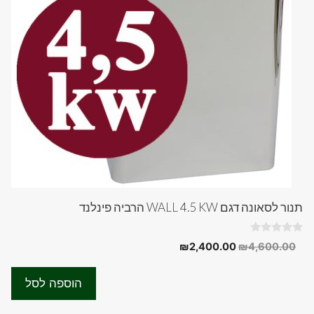
תנור לסאונה דגם WALL 4.5 KW הרביה פינלנד
0
המחיר
המחיר
₪
2,400.00
₪
4,600.00
o
המקורי
הנוכחי
u
t
היה:
הוא:
o
הוספה לסל
f
₪2,400.00.
₪4,600.00.
5