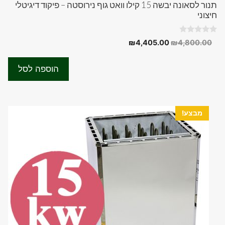
תנור לסאונה יבשה 15 קילו וואט גוף נירוסטה – פיקוד דיגיטלי
חיצוני
0
המחיר
המחיר
₪
4,405.00
₪
4,800.00
o
המקורי
הנוכחי
u
t
היה:
הוא:
o
הוספה לסל
f
₪4,405.00.
₪4,800.00.
5
מבצע!