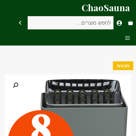
דלג
ChaoSauna
תוכן
חיפוש
Menu
מבצע!