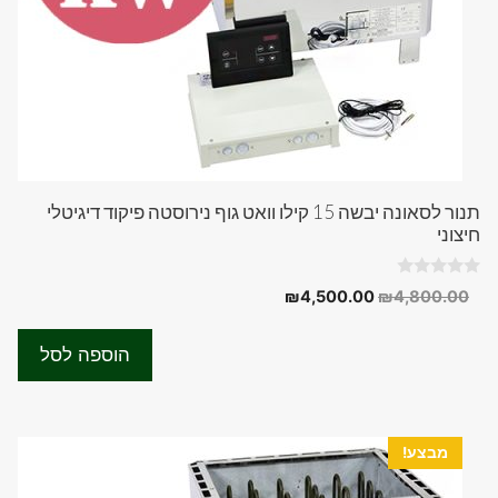
תנור לסאונה יבשה 15 קילו וואט גוף נירוסטה פיקוד דיגיטלי
חיצוני
0
המחיר
המחיר
₪
4,500.00
₪
4,800.00
o
המקורי
הנוכחי
u
t
היה:
הוא:
o
הוספה לסל
f
₪4,500.00.
₪4,800.00.
5
מבצע!