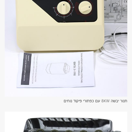
תנור יבשה 8KW עם כפתורי פיקוד נוחים