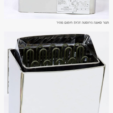
תנור סאונה נירוסטה 8KW חימום מהיר