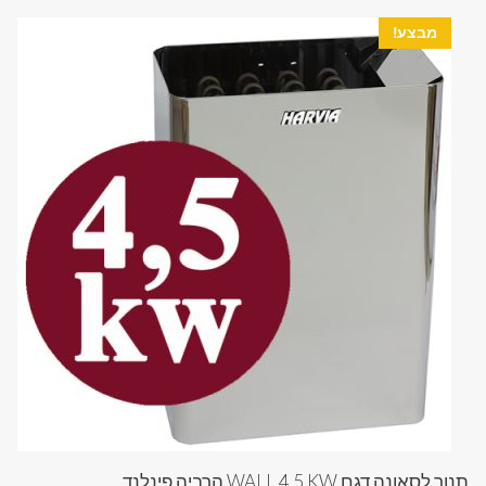
מבצע!
תנור לסאונה דגם WALL 4.5 KW הרביה פינלנד