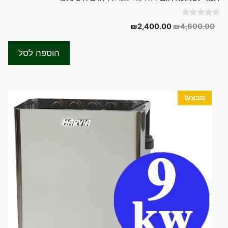
0
המחיר
המחיר
₪
2,400.00
₪
4,600.00
o
המקורי
הנוכחי
u
t
היה:
הוא:
o
הוספה לסל
f
₪2,400.00.
₪4,600.00.
5
מבצע!