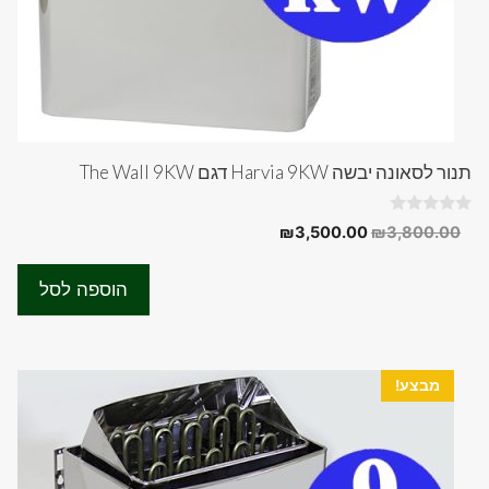
תנור לסאונה יבשה Harvia 9KW דגם The Wall 9KW
0
המחיר
המחיר
₪
3,500.00
₪
3,800.00
o
המקורי
הנוכחי
u
t
היה:
הוא:
o
הוספה לסל
f
₪3,500.00.
₪3,800.00.
5
מבצע!