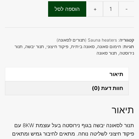
-
+
הוספה לסל
כמות
של
תנור
לסאונה
קטגוריה:
Sauna heaters (תנורים לסאונה)
יבשה
תגיות:
חימום סאונה
,
סאונה ביתית
,
פיקוד חיצוני
,
תנור יבשה
,
תנור
נירוסטה
,
תנור סאונה
8
KW
(גוף
תיאור
נירוסטה)
חוות דעת (0)
תיאור
תנור לסאונה יבשה בגוף נירוסטה בעל עוצמת 8KW עם
פיקוד חיצוני לשליטה נוחה. מתאים לחיבור גמיש ומתאים