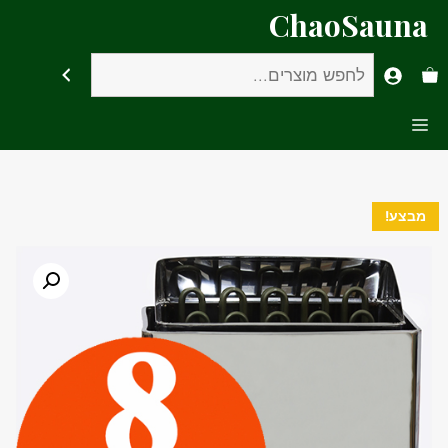
דלג
ChaoSauna
תוכן
חיפוש
Menu
מבצע!