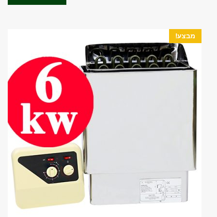
₪3,590.00.
₪4,800.00.
5
מבצע!