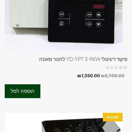
פיקוד דיגיטלי YD-YPT 3-9KW לתנור סאונה
0
המחיר
המחיר
₪
1,350.00
₪
2,700.00
o
המקורי
הנוכחי
u
t
היה:
הוא:
o
הוספה לסל
f
₪1,350.00.
₪2,700.00.
5
מבצע!