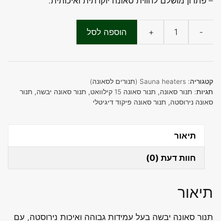
– פתרון מושלם לחווית סאונה יוקרתית ואיכותית.
₪4,500.00.
₪4,800.00.
-
+
הוספה לסל
כמות
של
תנור
לסאונה
קטגוריה:
Sauna heaters (תנורים לסאונה)
יבשה
תגיות:
תנור סאונה
,
תנור סאונה 15 קילוואט
,
תנור סאונה יבשה
,
תנור
סאונה נירוסטה
,
תנור סאונה פיקוד דיגיטלי
15
קילו
וואט
תיאור
גוף
חוות דעת (0)
נירוסטה
פיקוד
דיגיטלי
תיאור
חיצוני
תנור סאונה יבשה בעל עמידות גבוהה ואיכות נירוסטה, עם