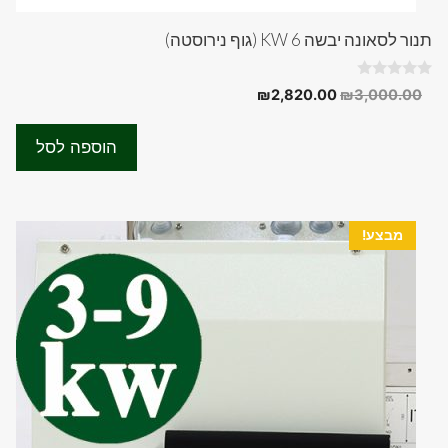
תנור לסאונה יבשה 6 KW (גוף נירוסטה)
0
המחיר
המחיר
₪
2,820.00
₪
3,000.00
o
המקורי
הנוכחי
u
t
היה:
הוא:
o
הוספה לסל
f
₪2,820.00.
₪3,000.00.
5
מבצע!