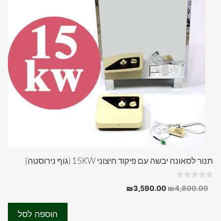
תנור לסאונה יבשה עם פיקוד חיצוני 15KW (גוף נירוסטה)
0
המחיר
המחיר
₪
3,590.00
₪
4,800.00
o
המקורי
הנוכחי
u
t
היה:
הוא:
o
הוספה לסל
f