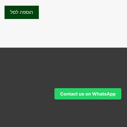
המקורי
הנוכחי
u
t
היה:
הוא:
o
הוספה לסל
f
₪2,950.00.
₪3,600.00.
5
Contact us on WhatsApp