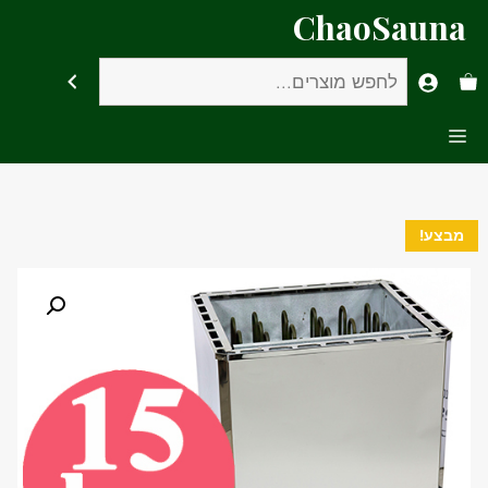
דלג
ChaoSauna
תוכן
חיפוש
Menu
מבצע!