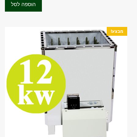
היה:
הוא:
o
הוספה לסל
f
₪2,200.00.
₪3,000.00.
5
מבצע!