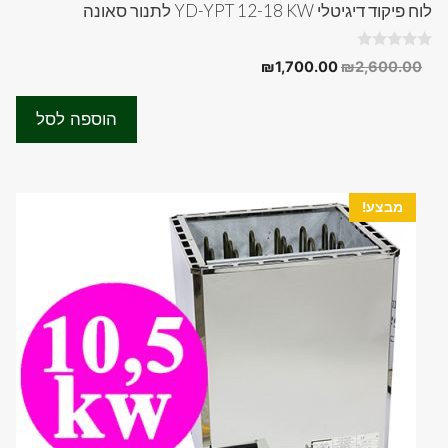
לוח פיקוד דיגיטלי YD-YPT 12-18 KW לתנור סאונה
0
המחיר
המחיר
₪
1,700.00
₪
2,600.00
o
המקורי
הנוכחי
u
t
היה:
הוא:
o
הוספה לסל
f
₪1,700.00.
₪2,600.00.
5
מבצע!