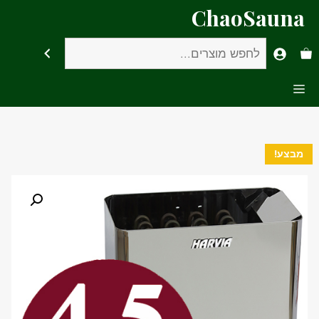
דלג
ChaoSauna
תוכן
חיפוש
Menu
מבצע!