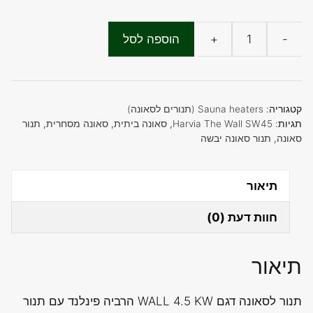
-
+
הוספה לסל
כמות
של
תנור
לסאונה
קטגוריה:
Sauna heaters (תנורים לסאונה)
דגם
תגיות:
Harvia The Wall SW45
,
סאונה ביתית
,
סאונה מסחרית
,
תנור
סאונה
,
תנור סאונה יבשה
WALL
4.5
KW
תיאור
הרביה
חוות דעת (0)
פינלנד
תיאור
תנור לסאונה דגם WALL 4.5 KW הרביה פינלנד עם תנור