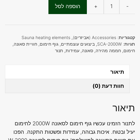
-
+
הוספה לסל
כמות
של
גוף
חימום
קטגוריות:
Accessories (אביזרים)
,
Sauna heating elements
לסאונה
תגיות:
SCA-2000W
,
ביצועים עוצמתיים
,
גוף חימום
,
חוויית סאונה
,
חימום
,
חממה מהירה
,
סאונה
,
עמידות
,
תנור
2000
W
תיאור
חוות דעת (0)
תיאור
לתנור הזמינו עכשיו גוף חימום לסאונה 2000W לחימום
יעיל ובטוח. איכות גבוהה, עמידות ופשטות התקנה. הפכו