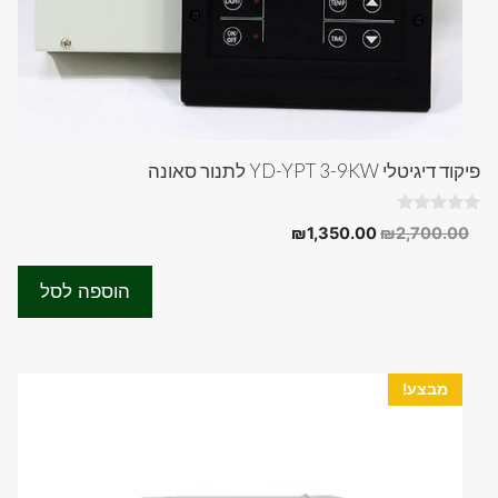
פיקוד דיגיטלי YD-YPT 3-9KW לתנור סאונה
0
המחיר
המחיר
₪
1,350.00
₪
2,700.00
o
המקורי
הנוכחי
u
t
היה:
הוא:
o
הוספה לסל
f
₪1,350.00.
₪2,700.00.
5
מבצע!