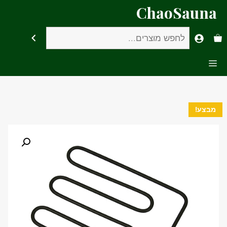
דלג
ChaoSauna
תוכן
חיפוש
Menu
מבצע!