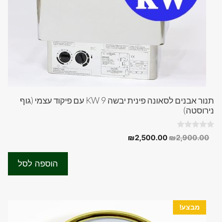
תנור אבנים לסאונה פינית יבשה 9 KW עם פיקוד עצמי (גוף
נירוסטה)
0
המחיר
המחיר
₪
2,500.00
₪
2,900.00
o
המקורי
הנוכחי
u
t
היה:
הוא:
o
הוספה לסל
f
₪2,500.00.
₪2,900.00.
5
מבצע!