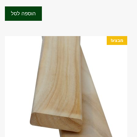
המקורי
הנוכחי
u
t
היה:
הוא:
o
הוספה לסל
f
₪73.00.
₪100.00.
5
מבצע!