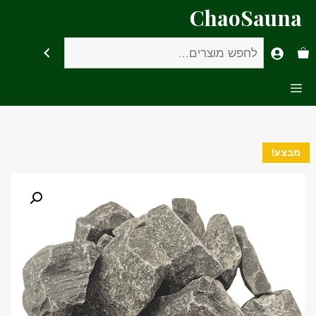
דלג
ChaoSauna
תוכן
חיפוש
Menu
מבצע!