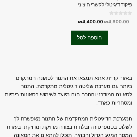
פיקוד דיגיטלי לקשרי חיצוני
0
המחיר
המחיר
₪
4,400.00
₪
4,800.00
o
המקורי
הנוכחי
u
t
היה:
הוא:
o
הוספה לסל
f
₪4,400.00.
₪4,800.00.
5
באזור קריית אתא תמצאו את התנור לסאונה המתקדם
ביותר עם מערכת שליטה דיגיטלית מתקדמת. התנור
לסאונה המודרני והחכם הזה מיועד לשימוש בסאונות ביתיות
ומסחריות כאחד.
המערכת הדיגיטלית המתקדמת של התנור מאפשרת לך
לשלוט בטמפרטורה ובלחות בצורה מדויקת ומדויקת. בעזרת
המסך המגע הגדול והבהיר, תוכלו להתאים את הסאונה