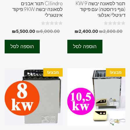
תנור לסאונה יבשה 9 KW
Cilindro תנור אבנים
(גוף נירוסטה) עם פיקוד
לסאונה יבשה 9KW פיקוד
דיגיטלי/אנלוגי
אינטגרלי
0
0
המחיר
המחיר
המחיר
המחיר
₪
5,500.00
₪
6,000.00
₪
2,400.00
₪
2,800.00
o
o
המקורי
הנוכחי
המקורי
הנוכחי
u
u
t
t
היה:
הוא:
היה:
הוא:
o
o
הוספה לסל
הוספה לסל
f
f
00.00.
₪6,000.00.
₪2,400.00.
₪2,800.00.
5
5
מבצע!
מבצע!