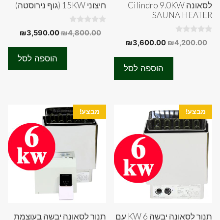
לסאונה Cilindro 9.0KW
חיצוני 15KW (גוף נירוסטה)
SAUNA HEATER
0
המחיר
המחיר
₪
3,590.00
₪
4,800.00
o
0
המחיר
המחיר
₪
3,600.00
₪
4,200.00
המקורי
הנוכחי
u
o
t
המקורי
הנוכחי
u
היה:
הוא:
o
הוספה לסל
t
f
היה:
הוא:
90.00.
₪4,800.00.
o
הוספה לסל
5
f
₪3,600.00.
₪4,200.00.
5
מבצע!
מבצע!
תנור לסאונה יבשה 6 KW עם
תנור לסאונה יבשה בעוצמת