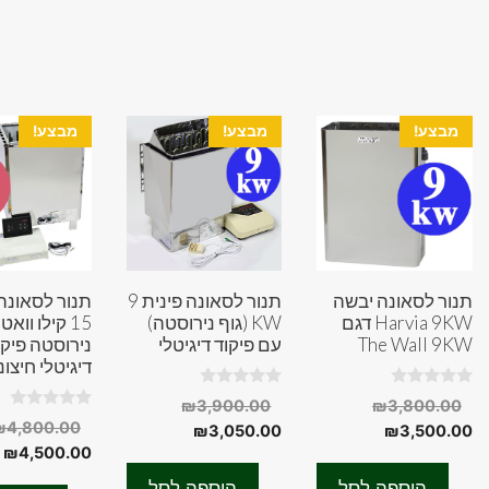
מבצע!
מבצע!
מבצע!
תנור לסאונה יבשה
תנור לסאונה פינית 9
תנור לסאונה
Harvia 9KW דגם
KW (גוף נירוסטה)
15 קילו וואט
The Wall 9KW
עם פיקוד דיגיטלי
נירוסטה פיקו
דיגיטלי חיצוני
0
0
המחיר
המחיר
₪
3,900.00
₪
3,800.00
o
o
0
₪
4,800.00
המחיר
המקורי
המחיר
המקורי
u
u
₪
3,050.00
₪
3,500.00
o
t
t
ה
u
₪
4,500.00
היה:
הנוכחי
היה:
הנוכחי
o
o
t
f
f
ה
הוא:
₪3,800.00.
הוא:
₪3,900.00.
o
הוספה לסל
הוספה לסל