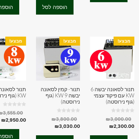
f
f
הוא:
₪6,000.00.
ה
הוספה לסל
הוספה
5
5
.
₪5,500.00.
מבצע!
מבצע!
מבצע!
תנור לסאונה יבשה 6
תנור- קמין לסאונה
KW עם פיקוד עצמי
יבשה 9 KW (גוף
KW (גוף נירוסטה)
(גוף נירוסטה)
נירוסטה)
0
₪
3,555.00
o
0
0
המחיר
המחיר
₪
3,800.00
₪
3,000.00
ה
u
₪
2,950.00
o
o
t
המחיר
המקורי
המחיר
המקורי
u
u
₪
3,030.00
₪
2,300.00
ה
o
t
t
f
היה:
הנוכחי
היה:
הנוכחי
ה
o
o
הוספה
5
f
f