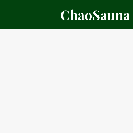
דלג
ChaoSauna
תוכן