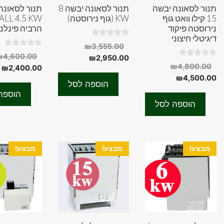
תנור לסאונה יבשה
תנור לסאונה יבשה 8
תנור לסאונה
15 קילו וואט גוף
KW (גוף נירוסטה)
ALL 4.5 KW
נירוסטה פיקוד
הרביה פינלנ
דיגיטלי חיצוני
0
המחיר
₪
3,555.00
o
0
₪
4,600.00
המחיר
המקורי
u
₪
2,950.00
o
0
t
המחיר
₪
4,800.00
ה
u
₪
2,400.00
היה:
הנוכחי
o
o
t
המחיר
המקורי
u
₪
4,500.00
f
ה
הוא:
₪3,555.00.
o
הוספה לסל
t
5
f
היה:
הנוכחי
ה
o
₪2,950.00.
הוספה
5
f
הוא:
₪4,800.00.
.
הוספה לסל
5
₪4,500.00.
מבצע!
מבצע!
מבצע!