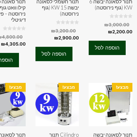
תנור לסאונה יבשה 6
תנור חשמלי לסאונה
KW (גוף נירוסטה)
יבשה 15 KW (גוף
קילו וואט גוף
נירוסטה)
נירוסטה – פי
דיגיטלי
0
המחיר
₪
3,000.00
o
0
המחיר
₪
3,200.00
המחיר
המקורי
u
₪
2,200.00
o
0
t
₪
4,800.00
המחיר
המקורי
u
₪
2,900.00
היה:
הנוכחי
o
o
t
ה
u
₪
4,305.00
f
היה:
הנוכחי
הוא:
₪3,000.00.
o
הוספה לסל
t
5
f
ה
הוא:
₪3,200.00.
o
₪2,200.00.
הוספה לסל
5
f
ה
₪2,900.00.
הוספה
5
.
מבצע!
מבצע!
מבצע!
תנור לסאונה יבשה
Cilindro תנור