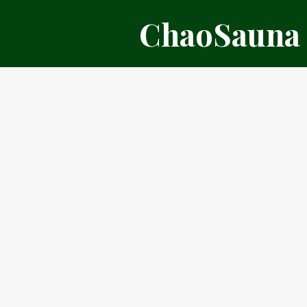
דלג
ChaoSauna
תוכן