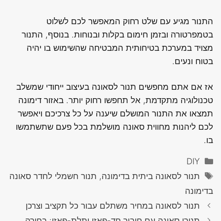
התנור מגיע עם שלט רחוק המאפשר לכם לשלוט
בטמפרטורה ובזמן חימום בקלות ובנוחות. בנוסף, התנור
מצויד במערכת בטיחותית המבטיחה שהשימוש בו יהיה
בטוח ונעים.
אז אם אתם מחפשים תנור לסאונה בעיצוב ייחודי שמשלב
טכנולוגיה מתקדמת, אל תחפשו רחוק יותר. באזור דימונה
תמצאו את התנור המושלם שיענה על כל צרכיכם ויאפשר
לכם ליהנות מחווית סאונה מושלמת בכל פעם שתשתמשו
בו.
קטגוריות
DIY
תגיות
תנור לסאונה ביתית בדימונה, תנור חשמלי לחדר סאונה
בדימונה
תנור לסאונה במחיר משתלם עבור כל תקציב וצרכן
תנורי סאונה עם חיבור חד-פאזי ותלת-פאזי: בחירה