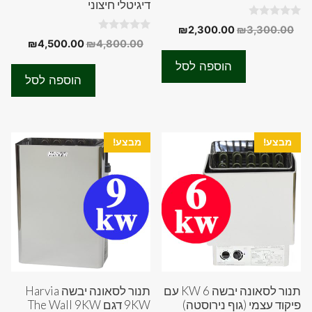
דיגיטלי חיצוני
0
המחיר
המחיר
₪
2,300.00
₪
3,300.00
o
0
המחיר
המחיר
₪
4,500.00
₪
4,800.00
המקורי
הנוכחי
u
o
t
המקורי
הנוכחי
u
היה:
הוא:
o
הוספה לסל
t
f
היה:
הוא:
₪2,300.00.
₪3,300.00.
o
הוספה לסל
5
f
00.00.
₪4,800.00.
5
מבצע!
מבצע!
תנור לסאונה יבשה 6 KW עם
תנור לסאונה יבשה Harvia
פיקוד עצמי (גוף נירוסטה)
9KW דגם The Wall 9KW