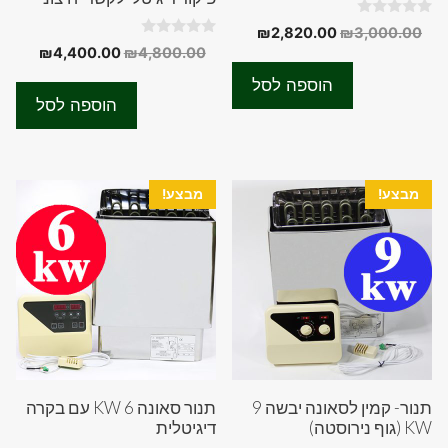
0
המחיר
המחיר
₪
2,820.00
₪
3,000.00
o
0
המחיר
המחיר
₪
4,400.00
₪
4,800.00
המקורי
הנוכחי
u
o
t
המקורי
הנוכחי
u
היה:
הוא:
o
הוספה לסל
t
f
היה:
הוא:
₪2,820.00.
₪3,000.00.
o
הוספה לסל
5
f
0.00.
₪4,800.00.
5
מבצע!
מבצע!
תנור- קמין לסאונה יבשה 9
תנור סאונה 6 KW עם בקרה
KW (גוף נירוסטה)
דיגיטלית