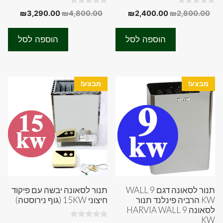
0
0
המחיר
המחיר
המחיר
המחיר
₪
3,290.00
₪
4,800.00
₪
2,400.00
₪
2,800.00
o
o
המקורי
הנוכחי
המקורי
הנוכחי
u
u
t
t
היה:
הוא:
היה:
הוא:
o
o
הוספה לסל
הוספה לסל
f
f
90.00.
₪4,800.00.
₪2,400.00.
₪2,800.00.
5
5
מבצע!
מבצע!
תנור לסאונה דגם WALL 9
תנור לסאונה יבשה עם פיקוד
KW הרביה פינלנד תנור
חיצוני 15KW (גוף נירוסטה)
לסאונה HARVIA WALL 9
KW