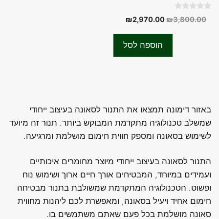
0
המחיר
המחיר
₪
2,970.00
₪
3,800.00
o
המקורי
הנוכחי
u
t
היה:
הוא:
o
הוספה לסל
f
₪2,970.00.
₪3,800.00.
5
באזור דימונה תמצאו את התנור לסאונה בעיצוב ייחודי
שמשלב טכנולוגיה מתקדמת המבוקש ביותר. תנור זה מיועד
לשימוש בסאונה ומספק חווית חימום מושלמת ומרגיעה.
התנור לסאונה בעיצוב ייחודי מיוצר מחומרים איכותיים
ועמידים במיוחד, המבטיחים אורך חיים ארוך ושימוש נוח
ופשוט. הטכנולוגיה המתקדמת שמשולבת בתנור מבטיחה
חימום אחיד ויעיל בסאונה, ומאפשרת לכם ליהנות מחווית
סאונה מושלמת בכל פעם שאתם משתמשים בו.