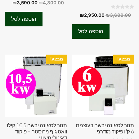
0
המחיר
המחיר
₪
3,590.00
₪
4,800.00
o
המקורי
הנוכחי
u
0
t
המחיר
המחיר
₪
2,950.00
₪
3,600.00
היה:
הוא:
o
o
הוספה לסל
המקורי
הנוכחי
u
f
90.00.
₪4,800.00.
t
5
היה:
הוא:
o
הוספה לסל
f
₪2,950.00.
₪3,600.00.
5
מבצע!
מבצע!
תנור לסאונה יבשה בעוצמת
תנור לסאונה יבשה 10.5 קילו
6 ק"ו פיקוד מודרני
וואט גוף נירוסטה – פיקוד
דיגיטלי חיצוני