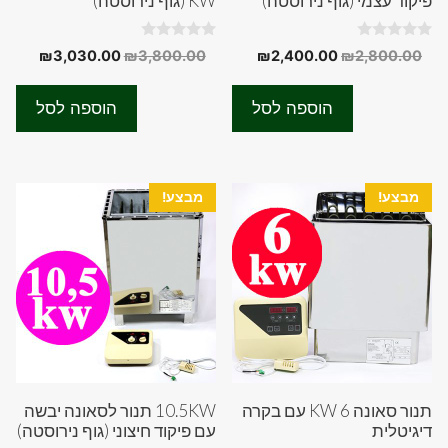
פיקוד עצמי (גוף נירוסטה)
KW (גוף נירוסטה)
0
0
המחיר
המחיר
המחיר
המחיר
₪
3,030.00
₪
3,800.00
₪
2,400.00
₪
2,800.00
o
o
המקורי
הנוכחי
המקורי
הנוכחי
u
u
t
t
היה:
הוא:
היה:
הוא:
o
o
הוספה לסל
הוספה לסל
f
f
0.00.
₪3,800.00.
₪2,400.00.
₪2,800.00.
5
5
מבצע!
מבצע!
תנור סאונה 6 KW עם בקרה
10.5KW תנור לסאונה יבשה
דיגיטלית
עם פיקוד חיצוני (גוף נירוסטה)