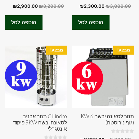
0
0
המחיר
המחיר
המחיר
המחיר
₪
2,900.00
₪
3,200.00
₪
2,300.00
₪
3,000.00
o
o
המקורי
הנוכחי
המקורי
הנוכחי
u
u
t
t
היה:
הוא:
היה:
הוא:
o
o
הוספה לסל
הוספה לסל
f
f
00.00.
₪3,200.00.
₪2,300.00.
₪3,000.00.
5
5
מבצע!
מבצע!
תנור לסאונה יבשה 6 KW
Cilindro תנור אבנים
(גוף נירוסטה)
לסאונה יבשה 9KW פיקוד
אינטגרלי
0