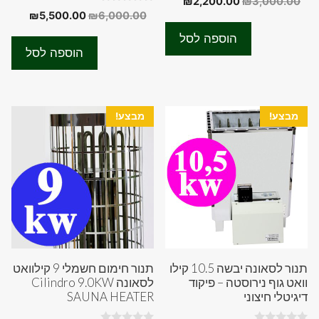
המחיר
המחיר
₪
2,200.00
₪
3,000.00
o
0
המחיר
המחיר
₪
5,500.00
₪
6,000.00
המקורי
הנוכחי
u
o
t
המקורי
הנוכחי
u
היה:
הוא:
o
הוספה לסל
t
f
היה:
הוא:
₪2,200.00.
₪3,000.00.
o
הוספה לסל
5
f
00.00.
₪6,000.00.
5
מבצע!
מבצע!
תנור לסאונה יבשה 10.5 קילו
תנור חימום חשמלי 9 קילוואט
וואט גוף נירוסטה – פיקוד
לסאונה Cilindro 9.0KW
דיגיטלי חיצוני
SAUNA HEATER