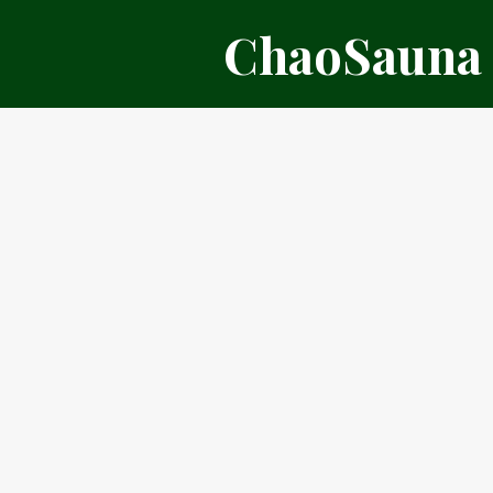
דלג
ChaoSauna
תוכן