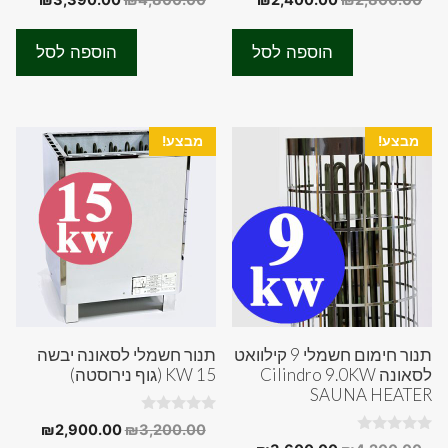
₪
3,390.00
₪
4,800.00
₪
2,400.00
₪
2,800.00
o
o
המקורי
הנוכחי
המקורי
הנוכחי
u
u
t
t
היה:
הוא:
היה:
הוא:
o
o
הוספה לסל
הוספה לסל
f
f
0.00.
₪4,800.00.
₪2,400.00.
₪2,800.00.
5
5
מבצע!
מבצע!
תנור חימום חשמלי 9 קילוואט
תנור חשמלי לסאונה יבשה
לסאונה Cilindro 9.0KW
15 KW (גוף נירוסטה)
SAUNA HEATER
0
המחיר
המחיר
₪
2,900.00
₪
3,200.00
o
0