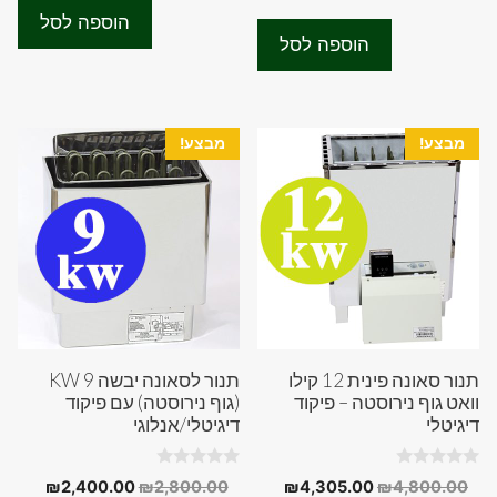
t
המקורי
הנוכחי
u
היה:
הוא:
o
הוספה לסל
t
f
היה:
הוא:
90.00.
₪4,800.00.
o
הוספה לסל
5
f
₪2,500.00.
₪2,900.00.
5
מבצע!
מבצע!
תנור סאונה פינית 12 קילו
תנור לסאונה יבשה 9 KW
וואט גוף נירוסטה – פיקוד
(גוף נירוסטה) עם פיקוד
דיגיטלי
דיגיטלי/אנלוגי
0
0
המחיר
המחיר
המחיר
המחיר
₪
2,400.00
₪
2,800.00
₪
4,305.00
₪
4,800.00
o
o