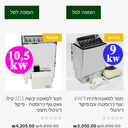
המקורי
הנוכחי
המקורי
הנוכחי
u
u
t
t
היה:
הוא:
היה:
הוא:
o
o
הוספה לסל
הוספה לסל
f
f
00.00.
₪2,800.00.
₪4,305.00.
₪4,800.00.
5
5
מבצע!
מבצע!
תנור לסאונה פינית 9 KW
תנור לסאונה יבשה 10.5 קילו
(גוף נירוסטה) עם פיקוד
וואט גוף נירוסטה – פיקוד
דיגיטלי
דיגיטלי חיצוני
0
0
המחיר
המחיר
המחיר
המחיר
₪
4,205.00
₪
4,800.00
₪
3,050.00
₪
3,900.00
o
o