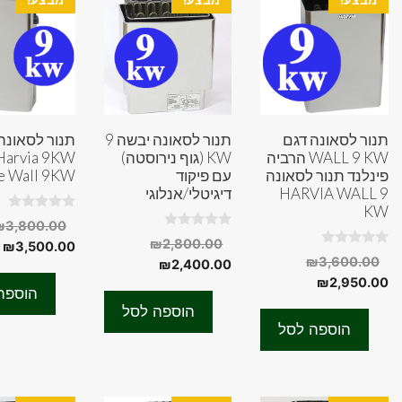
תנור לסאונה דגם
תנור לסאונה יבשה 9
תנור לסאונה
WALL 9 KW הרביה
KW (גוף נירוסטה)
פינלנד תנור לסאונה
עם פיקוד
e Wall 9KW
HARVIA WALL 9
דיגיטלי/אנלוגי
KW
0
₪
3,800.00
o
0
המחיר
₪
2,800.00
ה
u
₪
3,500.00
o
0
t
המחיר
₪
3,600.00
המחיר
המקורי
u
₪
2,400.00
ה
o
o
t
המחיר
המקורי
u
₪
2,950.00
f
היה:
הנוכחי
ה
o
הוספה
t
5
f
היה:
הנוכחי
הוא:
₪2,800.00.
o
.
הוספה לסל
5
f
הוא:
₪3,600.00.
₪2,400.00.
הוספה לסל
5
₪2,950.00.