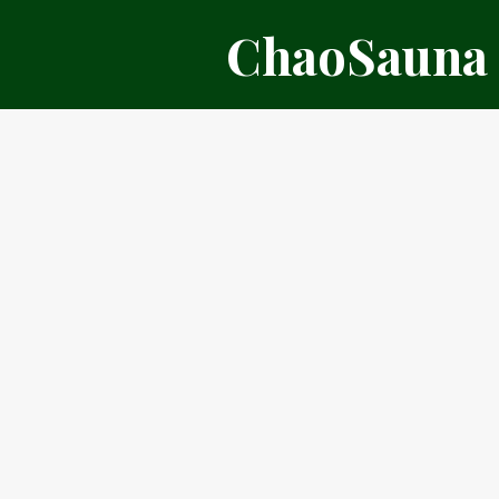
דלג
ChaoSauna
תוכן