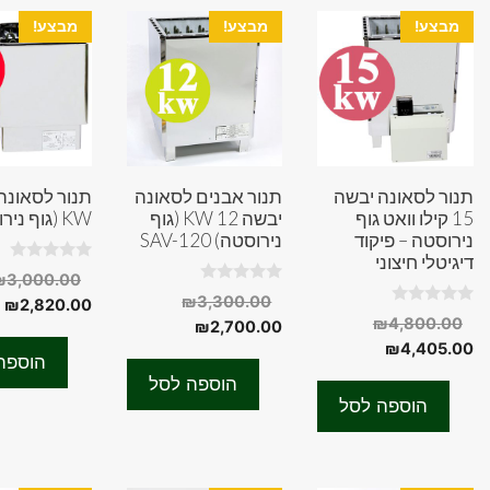
מבצע!
מבצע!
מבצע!
תנור לסאונה יבשה
תנור אבנים לסאונה
15 קילו וואט גוף
יבשה 12 KW (גוף
KW (גוף נירוסטה)
נירוסטה – פיקוד
נירוסטה) SAV-120
דיגיטלי חיצוני
0
₪
3,000.00
o
0
המחיר
₪
3,300.00
ה
u
₪
2,820.00
o
0
t
המחיר
₪
4,800.00
המחיר
המקורי
u
₪
2,700.00
ה
o
o
t
המחיר
המקורי
u
₪
4,405.00
f
היה:
הנוכחי
ה
o
הוספה
t
5
f
היה:
הנוכחי
הוא:
₪3,300.00.
o
.
הוספה לסל
5
f
הוא:
₪4,800.00.
₪2,700.00.
הוספה לסל
5
₪4,405.00.