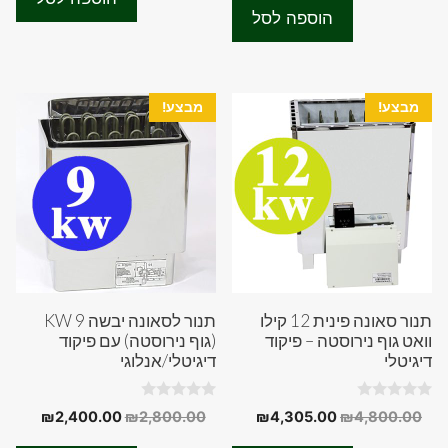
t
f
היה:
הוא:
90.00.
₪4,800.00.
o
הוספה לסל
5
f
₪2,500.00.
₪2,900.00.
5
מבצע!
מבצע!
תנור סאונה פינית 12 קילו
תנור לסאונה יבשה 9 KW
וואט גוף נירוסטה – פיקוד
(גוף נירוסטה) עם פיקוד
דיגיטלי
דיגיטלי/אנלוגי
0
0
המחיר
המחיר
המחיר
המחיר
₪
2,400.00
₪
2,800.00
₪
4,305.00
₪
4,800.00
o
o
המקורי
הנוכחי
המקורי
הנוכחי
u
u