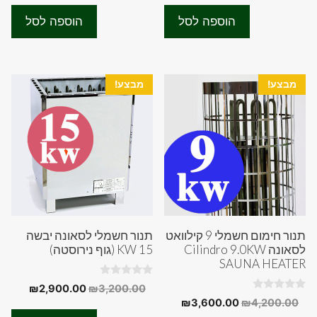
המקורי
הנוכחי
המקורי
הנוכחי
t
t
היה:
הוא:
היה:
הוא:
o
o
הוספה לסל
הוספה לסל
f
f
0.00.
₪4,800.00.
₪2,400.00.
₪2,800.00.
5
5
מבצע!
מבצע!
תנור חימום חשמלי 9 קילוואט
תנור חשמלי לסאונה יבשה
לסאונה Cilindro 9.0KW
15 KW (גוף נירוסטה)
SAUNA HEATER
0
המחיר
המחיר
₪
2,900.00
₪
3,200.00
o
0
המחיר
המחיר
₪
3,600.00
₪
4,200.00
המקורי
הנוכחי
u
o
t