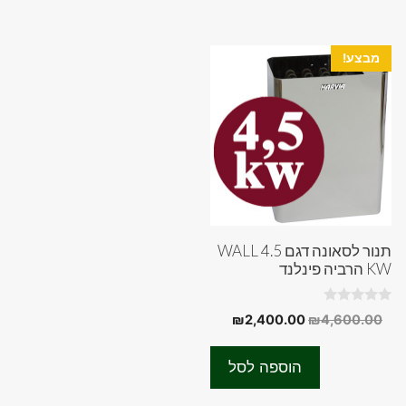
מבצע!
תנור לסאונה דגם WALL 4.5
KW הרביה פינלנד
0
המחיר
המחיר
₪
2,400.00
₪
4,600.00
o
המקורי
הנוכחי
u
t
היה:
הוא:
o
הוספה לסל
f
₪2,400.00.
₪4,600.00.
5