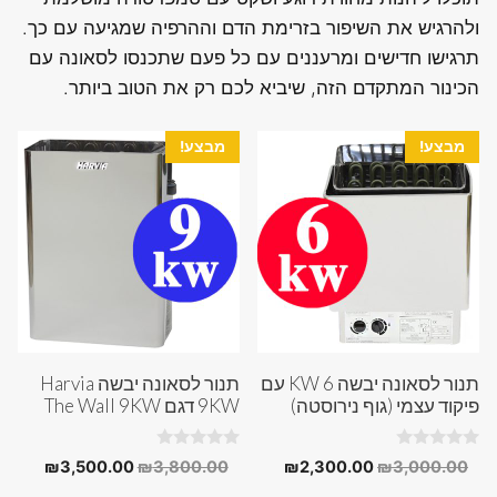
ולהרגיש את השיפור בזרימת הדם וההרפיה שמגיעה עם כך.
תרגישו חדישים ומרעננים עם כל פעם שתכנסו לסאונה עם
הכינור המתקדם הזה, שיביא לכם רק את הטוב ביותר.
מבצע!
מבצע!
תנור לסאונה יבשה 6 KW עם
תנור לסאונה יבשה Harvia
פיקוד עצמי (גוף נירוסטה)
9KW דגם The Wall 9KW
0
0
המחיר
המחיר
המחיר
המחיר
₪
3,500.00
₪
3,800.00
₪
2,300.00
₪
3,000.00
o
o
המקורי
הנוכחי
המקורי
הנוכחי
u
u