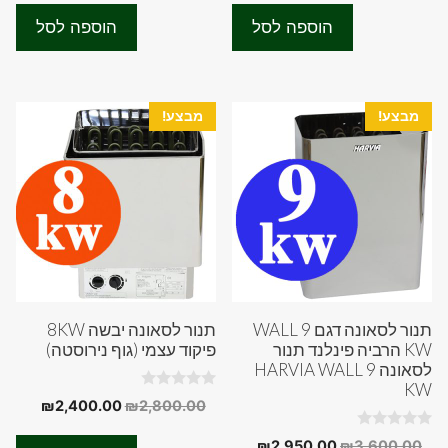
t
t
היה:
הוא:
היה:
הוא:
o
o
הוספה לסל
הוספה לסל
f
f
00.00.
₪2,900.00.
₪4,400.00.
₪4,800.00.
5
5
מבצע!
מבצע!
תנור לסאונה דגם WALL 9
תנור לסאונה יבשה 8KW
KW הרביה פינלנד תנור
פיקוד עצמי (גוף נירוסטה)
לסאונה HARVIA WALL 9
KW
0
המחיר
המחיר
₪
2,400.00
₪
2,800.00
o
המקורי
הנוכחי
u
0
t
המחיר
המחיר
₪
2,950.00
₪
3,600.00