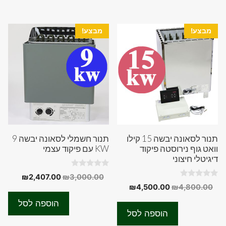
מבצע!
מבצע!
תנור לסאונה יבשה 15 קילו
תנור חשמלי לסאונה יבשה 9
וואט גוף נירוסטה פיקוד
KW עם פיקוד עצמי
דיגיטלי חיצוני
0
המחיר
המחיר
₪
2,407.00
₪
3,000.00
o
0
המחיר
המחיר
₪
4,500.00
₪
4,800.00
המקורי
הנוכחי
u
o
t
המקורי
הנוכחי
u
היה:
הוא:
o
הוספה לסל
t
f
היה:
הוא:
07.00.
₪3,000.00.
o
הוספה לסל
5
f
₪4,500.00.
₪4,800.00.
5