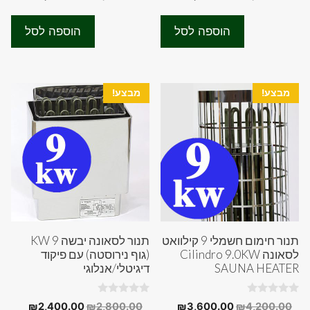
o
o
המקורי
הנוכחי
המקורי
הנוכחי
u
u
t
t
היה:
הוא:
היה:
הוא:
o
o
הוספה לסל
הוספה לסל
f
f
70.00.
₪3,800.00.
₪4,500.00.
₪4,800.00.
5
5
מבצע!
מבצע!
תנור חימום חשמלי 9 קילוואט
תנור לסאונה יבשה 9 KW
לסאונה Cilindro 9.0KW
(גוף נירוסטה) עם פיקוד
SAUNA HEATER
דיגיטלי/אנלוגי
0
0
המחיר
המחיר
המחיר
המחיר
₪
2,400.00
₪
2,800.00
₪
3,600.00
₪
4,200.00