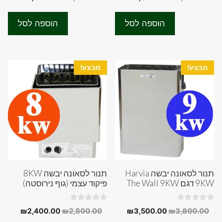
o
o
המקורי
הנוכחי
המקורי
הנוכחי
u
u
t
t
היה:
הוא:
היה:
הוא:
o
o
הוספה לסל
הוספה לסל
f
f
00.00.
₪2,800.00.
₪3,600.00.
₪4,200.00.
5
5
מבצע!
מבצע!
תנור לסאונה יבשה Harvia
תנור לסאונה יבשה 8KW
9KW דגם The Wall 9KW
פיקוד עצמי (גוף נירוסטה)
0
0
המחיר
המחיר
המחיר
המחיר
₪
2,400.00
₪
2,800.00
₪
3,500.00
₪
3,800.00
o
o
המקורי
הנוכחי
המקורי
הנוכחי
u
u