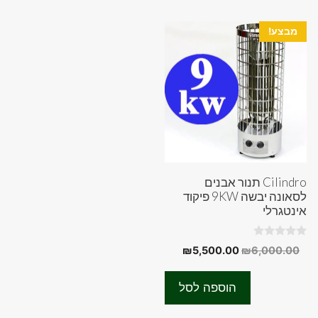
מבצע!
Cilindro תנור אבנים
לסאונה יבשה 9KW פיקוד
אינטגרלי
0
המחיר
המחיר
₪
5,500.00
₪
6,000.00
o
המקורי
הנוכחי
u
t
היה:
הוא:
o
הוספה לסל
f
₪5,500.00.
₪6,000.00.
5