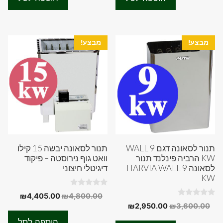
f
f
90.00.
₪4,800.00.
₪2,407.00.
₪3,000.00.
5
5
מבצע!
מבצע!
תנור לסאונה דגם WALL 9
תנור לסאונה יבשה 15 קילו
KW הרביה פינלנד תנור
וואט גוף נירוסטה – פיקוד
לסאונה HARVIA WALL 9
דיגיטלי חיצוני
KW
0
המחיר
המחיר
₪
4,405.00
₪
4,800.00
o
0
המחיר
המחיר
₪
2,950.00
₪
3,600.00
המקורי
הנוכחי
u
o
t
המקורי
הנוכחי
u
היה:
הוא:
o
הוספה לסל