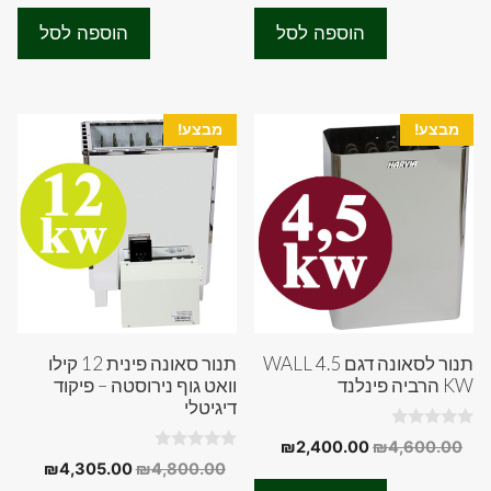
t
t
היה:
הוא:
היה:
הוא:
o
o
הוספה לסל
הוספה לסל
f
f
00.00.
₪2,800.00.
₪3,500.00.
₪3,800.00.
5
5
מבצע!
מבצע!
תנור לסאונה דגם WALL 4.5
תנור סאונה פינית 12 קילו
KW הרביה פינלנד
וואט גוף נירוסטה – פיקוד
דיגיטלי
0
המחיר
המחיר
₪
2,400.00
₪
4,600.00
o
0
המחיר
המחיר
₪
4,305.00
₪
4,800.00
המקורי
הנוכחי
u
o
t