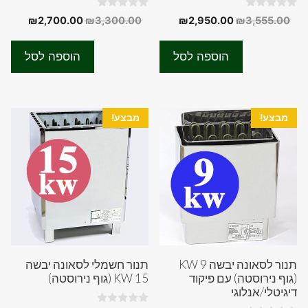
0
0
המחיר
המחיר
המחיר
המחיר
₪
2,700.00
₪
3,300.00
₪
2,950.00
₪
3,555.00
o
o
המקורי
הנוכחי
המקורי
הנוכחי
u
u
t
t
היה:
הוא:
היה:
הוא:
o
o
הוספה לסל
הוספה לסל
f
f
00.00.
₪3,300.00.
₪2,950.00.
₪3,555.00.
5
5
מבצע!
מבצע!
תנור לסאונה יבשה 9 KW
תנור חשמלי לסאונה יבשה
(גוף נירוסטה) עם פיקוד
15 KW (גוף נירוסטה)
דיגיטלי/אנלוגי