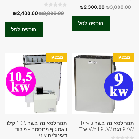
0
המחיר
המחיר
₪
2,300.00
₪
3,000.00
o
0
המחיר
המחיר
₪
2,400.00
₪
2,800.00
המקורי
הנוכחי
u
o
t
המקורי
הנוכחי
u
היה:
הוא:
o
הוספה לסל
t
f
היה:
הוא:
₪2,300.00.
₪3,000.00.
o
הוספה לסל
5
f
00.00.
₪2,800.00.
5
מבצע!
מבצע!
תנור לסאונה יבשה Harvia
תנור לסאונה יבשה 10.5 קילו
9KW דגם The Wall 9KW
וואט גוף נירוסטה – פיקוד
דיגיטלי חיצוני