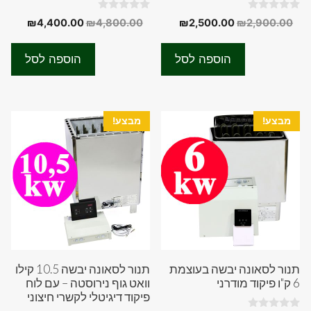
0
0
המחיר
המחיר
המחיר
המחיר
₪
4,400.00
₪
4,800.00
₪
2,500.00
₪
2,900.00
o
o
המקורי
הנוכחי
המקורי
הנוכחי
u
u
t
t
היה:
הוא:
היה:
הוא:
o
o
הוספה לסל
הוספה לסל
f
f
0.00.
₪4,800.00.
₪2,500.00.
₪2,900.00.
5
5
מבצע!
מבצע!
תנור לסאונה יבשה בעוצמת
תנור לסאונה יבשה 10.5 קילו
6 ק"ו פיקוד מודרני
וואט גוף נירוסטה – עם לוח
פיקוד דיגיטלי לקשרי חיצוני