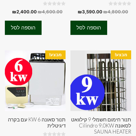
0
0
המחיר
המחיר
המחיר
המחיר
₪
2,400.00
₪
4,600.00
₪
3,590.00
₪
4,800.00
o
o
המקורי
הנוכחי
המקורי
הנוכחי
u
u
t
t
היה:
הוא:
היה:
הוא:
o
o
הוספה לסל
הוספה לסל
f
f
00.00.
₪4,600.00.
₪3,590.00.
₪4,800.00.
5
5
מבצע!
מבצע!
תנור חימום חשמלי 9 קילוואט
תנור סאונה 6 KW עם בקרה
לסאונה Cilindro 9.0KW
דיגיטלית
SAUNA HEATER