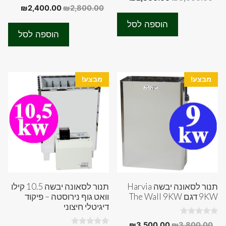
o
0
המחיר
המחיר
₪
2,400.00
₪
2,800.00
המקורי
הנוכחי
u
o
t
המקורי
הנוכחי
u
היה:
הוא:
o
הוספה לסל
t
f
היה:
הוא:
₪2,300.00.
₪3,000.00.
o
הוספה לסל
5
f
00.00.
₪2,800.00.
5
מבצע!
מבצע!
תנור לסאונה יבשה Harvia
תנור לסאונה יבשה 10.5 קילו
9KW דגם The Wall 9KW
וואט גוף נירוסטה – פיקוד
דיגיטלי חיצוני
0
המחיר
המחיר
₪
3,500.00
₪
3,800.00