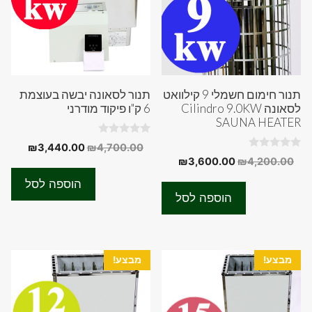
תנור חימום חשמלי 9 קילוואט
תנור לסאונה יבשה בעוצמת
לסאונה Cilindro 9.0KW
6 ק"ו פיקוד מודרני
SAUNA HEATER
0
המחיר
המחיר
₪
3,440.00
₪
4,700.00
o
0
המחיר
המחיר
₪
3,600.00
₪
4,200.00
המקורי
הנוכחי
u
o
t
המקורי
הנוכחי
u
היה:
הוא:
o
הוספה לסל
t
f
היה:
הוא:
0.00.
₪4,700.00.
o
הוספה לסל
5
f
₪3,600.00.
₪4,200.00.
5
מבצע!
מבצע!