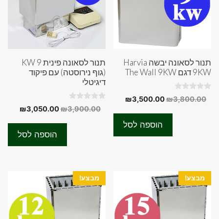
תנור לסאונה יבשה Harvia
תנור לסאונה פינית 9 KW
9KW דגם The Wall 9KW
(גוף נירוסטה) עם פיקוד
דיגיטלי
0
המחיר
המחיר
₪
3,500.00
₪
3,800.00
o
0
המחיר
המחיר
₪
3,050.00
₪
3,900.00
המקורי
הנוכחי
u
o
t
המקורי
הנוכחי
u
היה:
הוא:
o
הוספה לסל
t
f
היה:
הוא:
₪3,500.00.
₪3,800.00.
o
הוספה לסל
5
f
50.00.
₪3,900.00.
5
מבצע!
מבצע!