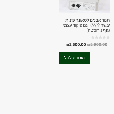
תנור אבנים לסאונה פינית
יבשה 9 KW עם פיקוד עצמי
(גוף נירוסטה)
0
המחיר
המחיר
₪
2,500.00
₪
2,900.00
o
המקורי
הנוכחי
u
t
היה:
הוא:
o
הוספה לסל
f
₪2,500.00.
₪2,900.00.
5