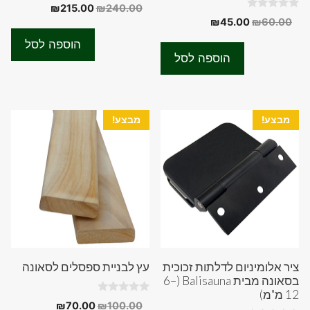
0
המחיר
המחיר
₪
215.00
₪
240.00
o
0
המחיר
המחיר
₪
45.00
₪
60.00
המקורי
הנוכחי
u
o
t
המקורי
הנוכחי
u
היה:
הוא:
o
הוספה לסל
t
f
היה:
הוא:
₪215.00.
₪240.00.
o
הוספה לסל
5
f
₪45.00.
₪60.00.
5
מבצע!
מבצע!
ציר אלומיניום לדלתות זכוכית
עץ לבניית ספסלים לסאונה
בסאונה מבית Balisauna (6–
12 מ"מ)
0
המחיר
המחיר
₪
70.00
₪
100.00