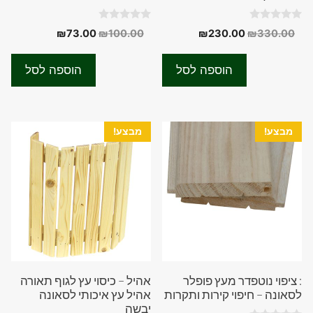
0
0
המחיר
המחיר
המחיר
המחיר
₪
73.00
₪
100.00
₪
230.00
₪
330.00
o
o
המקורי
הנוכחי
המקורי
הנוכחי
u
u
t
t
היה:
הוא:
היה:
הוא:
o
o
הוספה לסל
הוספה לסל
f
f
₪73.00.
₪100.00.
₪230.00.
₪330.00.
5
5
מבצע!
מבצע!
: ציפוי נוטפדר מעץ פופלר
אהיל – כיסוי עץ לגוף תאורה
לסאונה – חיפוי קירות ותקרות
אהיל עץ איכותי לסאונה
יבשה