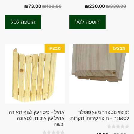
0
0
המחיר
המחיר
המחיר
המחיר
₪
73.00
₪
100.00
₪
230.00
₪
330.00
o
o
המקורי
הנוכחי
המקורי
הנוכחי
u
u
t
t
היה:
הוא:
היה:
הוא:
o
o
הוספה לסל
הוספה לסל
f
f
₪73.00.
₪100.00.
₪230.00.
₪330.00.
5
5
מבצע!
מבצע!
: ציפוי נוטפדר מעץ פופלר
אהיל – כיסוי עץ לגוף תאורה
לסאונה – חיפוי קירות ותקרות
אהיל עץ איכותי לסאונה
יבשה
0