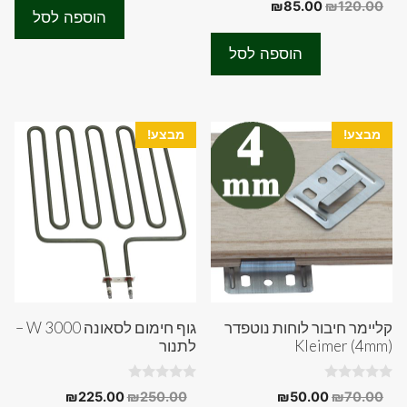
t
המחיר
המחיר
₪
85.00
₪
120.00
היה:
הוא:
o
o
הוספה לסל
המקורי
הנוכחי
u
f
₪70.00.
₪100.00.
t
5
היה:
הוא:
o
הוספה לסל
f
₪85.00.
₪120.00.
5
מבצע!
מבצע!
קליימר חיבור לוחות נוטפדר
גוף חימום לסאונה 3000 W –
(4mm) Kleimer
לתנור
0
0
המחיר
המחיר
המחיר
המחיר
₪
225.00
₪
250.00
₪
50.00
₪
70.00
o
o