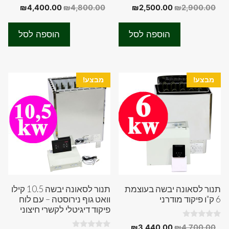
0
0
המחיר
המחיר
המחיר
המחיר
₪
4,400.00
₪
4,800.00
₪
2,500.00
₪
2,900.00
o
o
המקורי
הנוכחי
המקורי
הנוכחי
u
u
t
t
היה:
הוא:
היה:
הוא:
o
o
הוספה לסל
הוספה לסל
f
f
0.00.
₪4,800.00.
₪2,500.00.
₪2,900.00.
5
5
מבצע!
מבצע!
תנור לסאונה יבשה בעוצמת
תנור לסאונה יבשה 10.5 קילו
6 ק"ו פיקוד מודרני
וואט גוף נירוסטה – עם לוח
פיקוד דיגיטלי לקשרי חיצוני
0
המחיר
המחיר
₪
3,440.00
₪
4,700.00