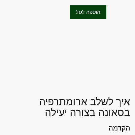
המקורי
הנוכחי
u
t
היה:
הוא:
o
הוספה לסל
f
₪2,407.00.
₪3,000.00.
5
איך לשלב ארומתרפיה
בסאונה בצורה יעילה
הקדמה