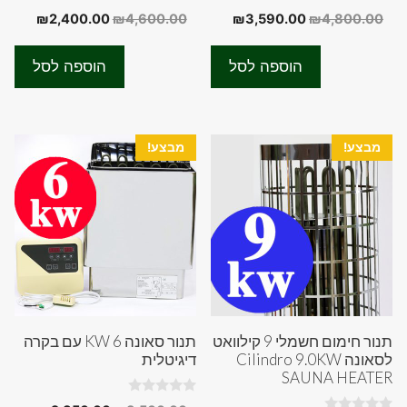
0
0
המחיר
המחיר
המחיר
המחיר
₪
2,400.00
₪
4,600.00
₪
3,590.00
₪
4,800.00
o
o
המקורי
הנוכחי
המקורי
הנוכחי
u
u
t
t
היה:
הוא:
היה:
הוא:
o
o
הוספה לסל
הוספה לסל
f
f
00.00.
₪4,600.00.
₪3,590.00.
₪4,800.00.
5
5
מבצע!
מבצע!
תנור חימום חשמלי 9 קילוואט
תנור סאונה 6 KW עם בקרה
לסאונה Cilindro 9.0KW
דיגיטלית
SAUNA HEATER
0