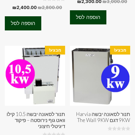
המחיר
המחיר
₪
2,300.00
₪
3,000.00
o
0
המחיר
המחיר
₪
2,400.00
₪
2,800.00
המקורי
הנוכחי
u
o
t
המקורי
הנוכחי
u
היה:
הוא:
o
הוספה לסל
t
f
היה:
הוא:
₪2,300.00.
₪3,000.00.
o
הוספה לסל
5
f
00.00.
₪2,800.00.
5
מבצע!
מבצע!
תנור לסאונה יבשה Harvia
תנור לסאונה יבשה 10.5 קילו
9KW דגם The Wall 9KW
וואט גוף נירוסטה – פיקוד
דיגיטלי חיצוני
0