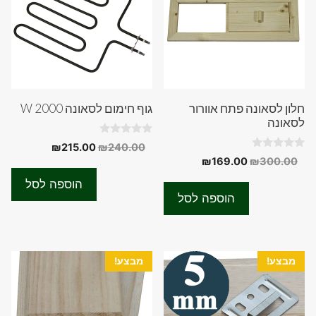
חלון לסאונה פתח אוורור
גוף חימום לסאונה 2000 W
לסאונה
0
המחיר
המחיר
₪
215.00
₪
240.00
o
0
המחיר
המחיר
₪
169.00
₪
300.00
המקורי
הנוכחי
u
o
t
המקורי
הנוכחי
u
היה:
הוא:
o
הוספה לסל
t
f
היה:
הוא:
₪215.00.
₪240.00.
o
הוספה לסל
5
f
₪169.00.
₪300.00.
5
מבצע!
מבצע!