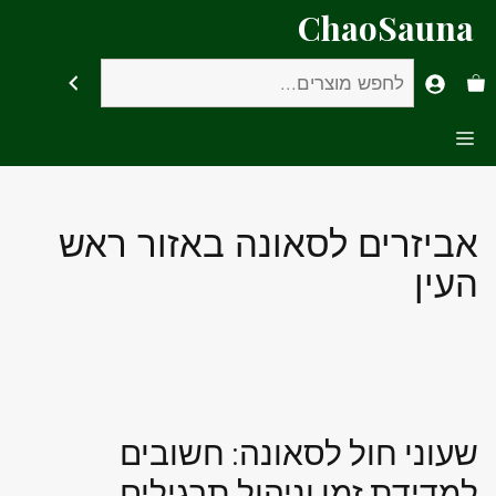
דלג
ChaoSauna
תוכן
חיפוש
Menu
אביזרים לסאונה באזור ראש
העין
שעוני חול לסאונה: חשובים
למדידת זמן וניהול תרגילים