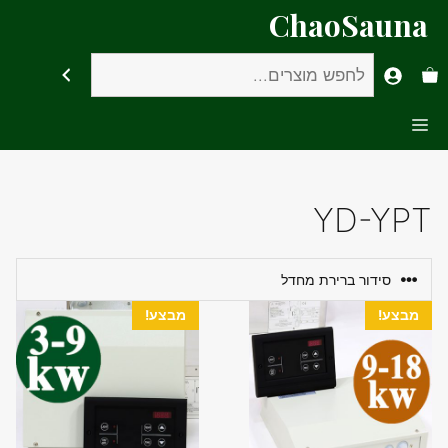
דלג
ChaoSauna
תוכן
חיפוש
Menu
YD-YPT
מבצע!
מבצע!