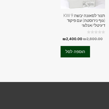
תנור לסאונה יבשה 9 KW
(גוף נירוסטה) עם פיקוד
דיגיטלי/אנלוגי
0
המחיר
המחיר
₪
2,400.00
₪
2,800.00
o
המקורי
הנוכחי
u
t
היה:
הוא:
o
הוספה לסל
f
₪2,400.00.
₪2,800.00.
5