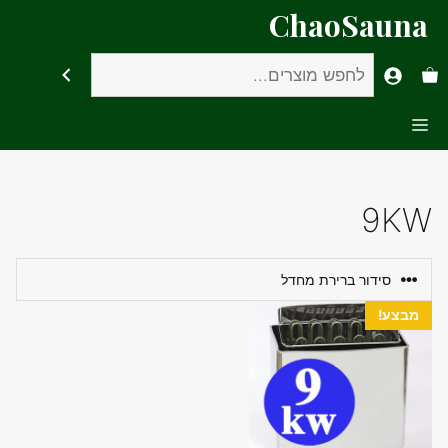
דלג
ChaoSauna
תוכן
חיפוש
Menu
9KW
מבצע!