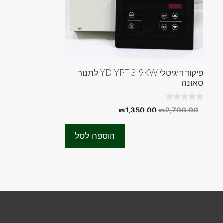
פיקוד דיגיטלי YD-YPT 3-9KW לתנור
סאונה
0
המחיר
המחיר
₪
1,350.00
₪
2,700.00
o
המקורי
הנוכחי
u
t
היה:
הוא:
o
הוספה לסל
f
₪1,350.00.
₪2,700.00.
5