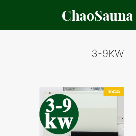
דלג
ChaoSauna
תוכן
3-9KW
מבצע!