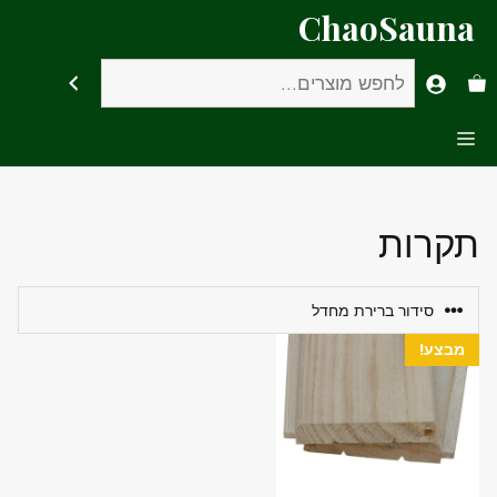
דלג
ChaoSauna
תוכן
חיפוש
Menu
תקרות
מבצע!