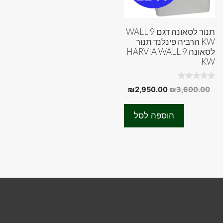
תנור לסאונה דגם WALL 9
KW הרביה פינלנד תנור
לסאונה HARVIA WALL 9
KW
0
המחיר
המחיר
₪
2,950.00
₪
3,600.00
o
המקורי
הנוכחי
u
t
היה:
הוא:
o
הוספה לסל
f
₪2,950.00.
₪3,600.00.
5