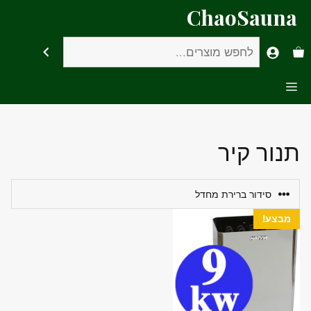
דלג
ChaoSauna
תוכן
חיפוש
Menu
תנור קיר
מבצע!