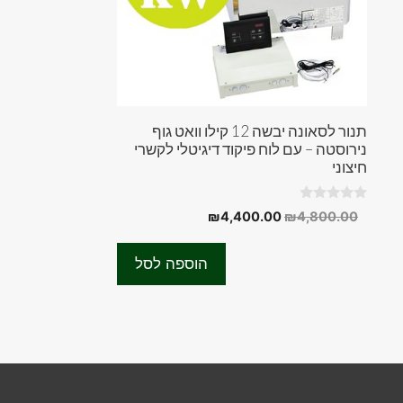
תנור לסאונה יבשה 12 קילו וואט גוף
נירוסטה – עם לוח פיקוד דיגיטלי לקשרי
חיצוני
0
המחיר
המחיר
₪
4,400.00
₪
4,800.00
o
המקורי
הנוכחי
u
t
היה:
הוא:
o
הוספה לסל
f
₪4,400.00.
₪4,800.00.
5