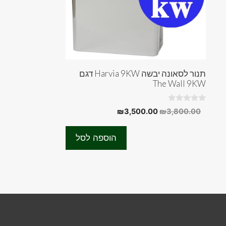
תנור לסאונה יבשה Harvia 9KW דגם
The Wall 9KW
0
המחיר
המחיר
₪
3,500.00
₪
3,800.00
o
המקורי
הנוכחי
u
t
היה:
הוא:
o
הוספה לסל
f
₪3,500.00.
₪3,800.00.
5