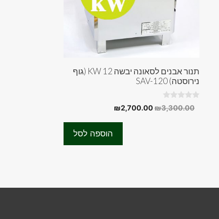
תנור אבנים לסאונה יבשה 12 KW (גוף
נירוסטה) SAV-120
0
המחיר
המחיר
₪
2,700.00
₪
3,300.00
o
המקורי
הנוכחי
u
t
היה:
הוא:
o
הוספה לסל
f
₪2,700.00.
₪3,300.00.
5