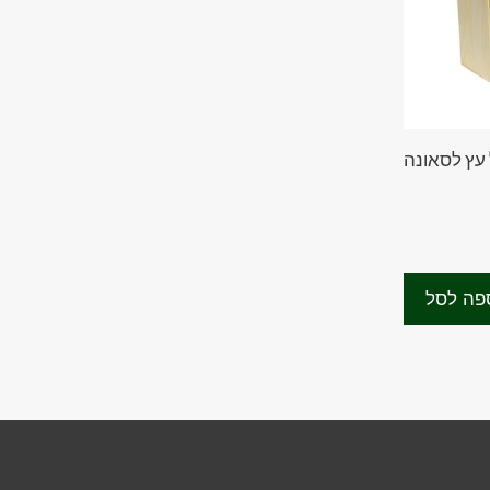
 עץ לסאונה
₪
פה לסל