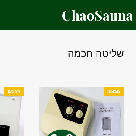
דלג
ChaoSauna
תוכן
שליטה חכמה
מבצע!
מבצע!