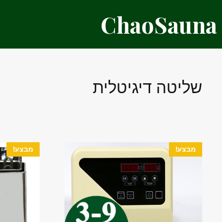
דלג
ChaoSauna
תוכן
שליטה דיגיטלית
מבצע!
מבצע!