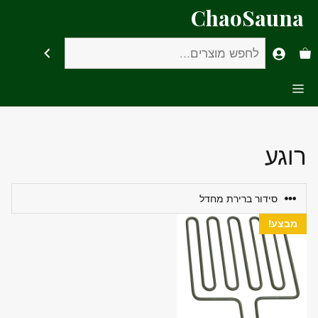
דלג
ChaoSauna
תוכן
חיפוש
Menu
רוגע
מבצע!