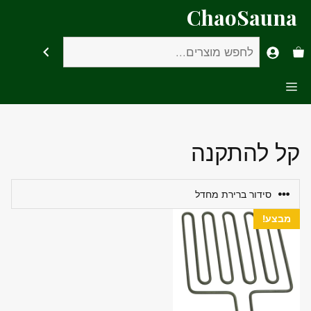
דלג
ChaoSauna
תוכן
חיפוש
Menu
קל להתקנה
מבצע!