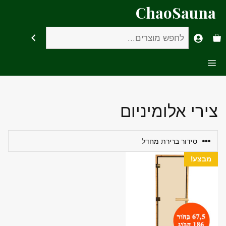
דלג
ChaoSauna
תוכן
חיפוש
Menu
צירי אלומיניום
מבצע!