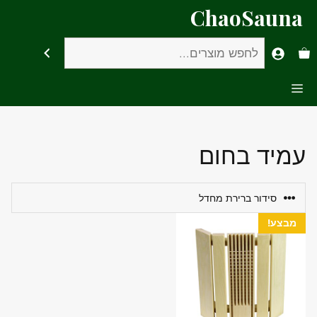
דלג
ChaoSauna
תוכן
חיפוש
Menu
עמיד בחום
מבצע!