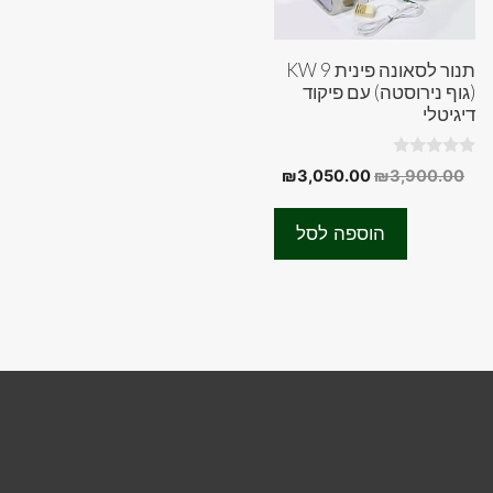
תנור לסאונה פינית 9 KW
(גוף נירוסטה) עם פיקוד
דיגיטלי
0
המחיר
המחיר
₪
3,050.00
₪
3,900.00
o
המקורי
הנוכחי
u
t
היה:
הוא:
o
הוספה לסל
f
₪3,050.00.
₪3,900.00.
5