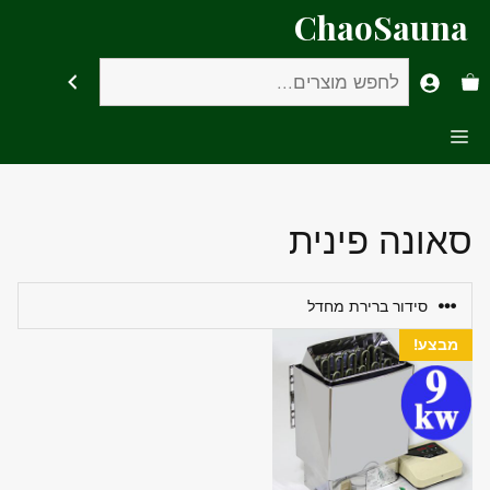
דלג
ChaoSauna
תוכן
חיפוש
Menu
סאונה פינית
מבצע!