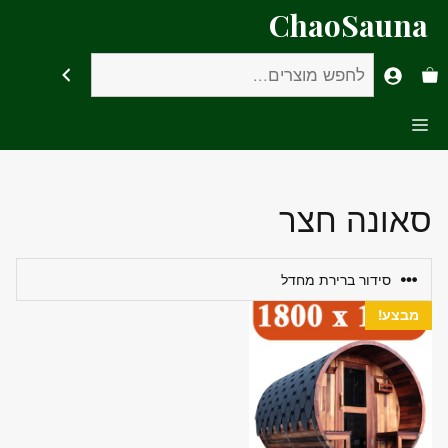
דלג
ChaoSauna
תוכן
חיפוש
Menu
סאונה חצר
מבצע!