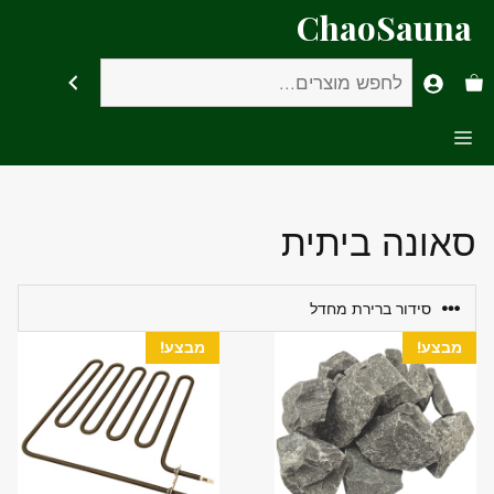
דלג
ChaoSauna
תוכן
חיפוש
Menu
סאונה ביתית
מבצע!
מבצע!