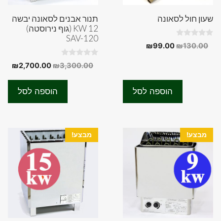
שעון חול לסאונה
תנור אבנים לסאונה יבשה
12 KW (גוף נירוסטה)
SAV-120
0
המחיר
המחיר
₪
99.00
₪
130.00
o
המקורי
הנוכחי
u
0
t
המחיר
המח
₪
2,700.00
₪
3,300.00
היה:
הוא:
o
o
המקורי
הנוכ
u
f
₪99.00.
₪130.00.
t
5
היה:
הוא:
o
הוספה לסל
הוספה לסל
f
.00.
₪3,300.00.
5
מבצע!
מבצע!