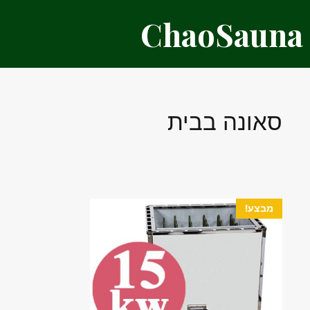
דלג
ChaoSauna
תוכן
סאונה בבית
מבצע!