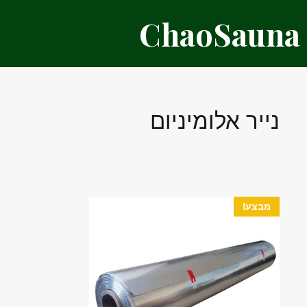
דלג
ChaoSauna
תוכן
נייר אלומיניום
מבצע!