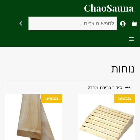
דלג
ChaoSauna
תוכן
חיפוש
Menu
נוחות
מבצע!
מבצע!