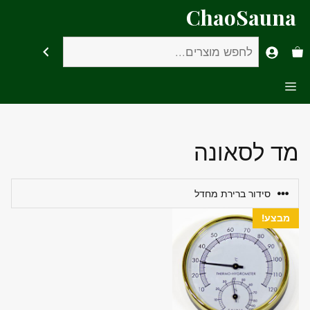
דלג
ChaoSauna
תוכן
חיפוש
Menu
מד לסאונה
מבצע!