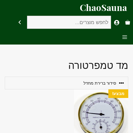
דלג
ChaoSauna
תוכן
חיפוש
Menu
מד טמפרטורה
מבצע!